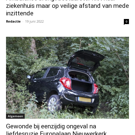
ziekenhuis maar op veilige afstand van mede
inzittende
Redactie
-
19 juni 2022
0
Algemeen
Gewonde bij eenzijdig ongeval na
liefdesruzie Europalaan Nieuwerkerk