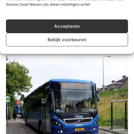
Gouwe IJssel Nieuws zijn alleen vrijwilligers actief.
Algemeen
Gemeente Zuidplas heeft best gedaan om
Accepteren
lijn 177 te behouden
Redactie
-
10 juni 2019
0
Bekijk voorkeuren