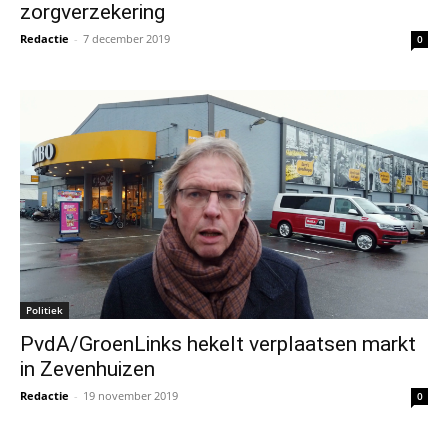
zorgverzekering
Redactie
-
7 december 2019
0
Politiek
PvdA/GroenLinks hekelt verplaatsen markt
in Zevenhuizen
Redactie
-
19 november 2019
0