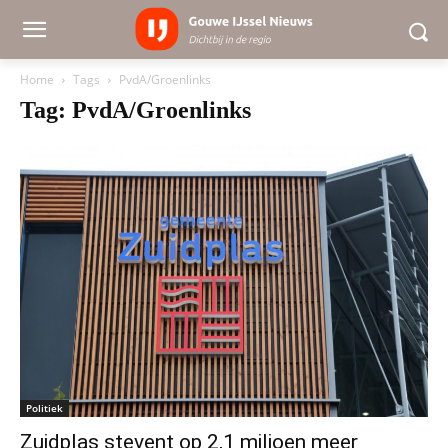
Home
Tags
PvdA/Groenlinks
Tag: PvdA/Groenlinks
Politiek
Zuidplas stevent op 2,1 miljoen meer