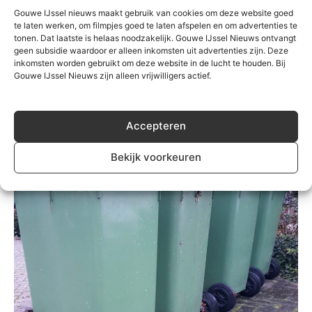
Gouwe IJssel nieuws maakt gebruik van cookies om deze website goed
PvdA/GroenLinks en VVD botsen over
te laten werken, om filmpjes goed te laten afspelen en om advertenties te
definitie van een sociale koopwoning
tonen. Dat laatste is helaas noodzakelijk. Gouwe IJssel Nieuws ontvangt
geen subsidie waardoor er alleen inkomsten uit advertenties zijn. Deze
Redactie
-
14 februari 2019
0
inkomsten worden gebruikt om deze website in de lucht te houden. Bij
Gouwe IJssel Nieuws zijn alleen vrijwilligers actief.
Accepteren
Bekijk voorkeuren