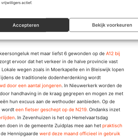
 vrijwilligers actief.
cht
. Dit jaar is er ‘Kom in de kas’ in
 bezocht
. In Nieuwerkerk aan den
ers”
in de nacht maar de politie betrapt ze en beboet ze.
Accepteren
Bekijk voorkeuren
rkeersongeluk met maar liefst 6 gewonden op de
A12 bij
zorgt ervoor dat het verkeer in de halve provincie vast
. Lokale wegen zoals in Moerkapelle en in Bleiswijk lopen
Tijdens de traditionele dodenherdenking wordt
d door een aantal jongeren
. In Nieuwerkerk worden de
door handhaving in de kraag gegrepen en mogen ze met
ieën hun excuus aan de wethouder aanbieden.
Op de
l wordt
een fietser geschept op de N219.
Ondanks inzet
rlijden
. In Zevenhuizen is het op Hemelvaartsdag
ren doen in de gemeente Zuidplas mee aan het
praktisch
n, de Hennipgaarde
werd deze maand officieel in gebruik