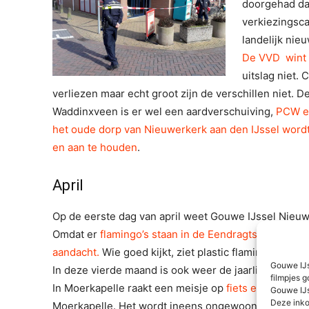
doorgehad da
verkiezingsc
landelijk nie
De VVD wint 
uitslag niet.
verliezen maar echt groot zijn de verschillen niet. De
Waddinxveen is er wel een aardverschuiving,
PCW en
het oude dorp van Nieuwerkerk aan den IJssel wordt
en aan te houden
.
April
Op de eerste dag van april weet Gouwe IJssel Nieuw
Omdat er
flamingo’s staan in de Eendragtspolder
krij
aandacht.
Wie goed kijkt, ziet plastic flamingo’s, gep
Gouwe IJs
In deze vierde maand is ook weer de jaarlijkse
RMS r
filmpjes g
In Moerkapelle raakt een meisje op
fiets ernstig ge
Gouwe IJs
Deze inko
Moerkapelle. Het wordt ineens ongewoon heet en i