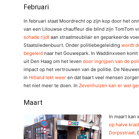
Februari
In februari staat Moordrecht op zijn kop door het on
van een Litouwse chauffeur die blind zijn TomTom v
schade rijdt
aan straatmeubilair en geparkeerde voer
Staatsliedenbuurt. Onder politiebegeleiding
wordt d
begeleid
naar het Gouwepark. In Waddinxveen komt 
uit Den Haag om het leven
door ingrijpen van de poli
impact op het vertrouwen van de politie. De Nieuwe
in
Hitland lekt weer
en dat baart veel mensen zorge
het niet meer te doen. In
Zevenhuizen kan er wel ge
Maart
In maart kan 
op halve krac
Dorpsstraat
. 