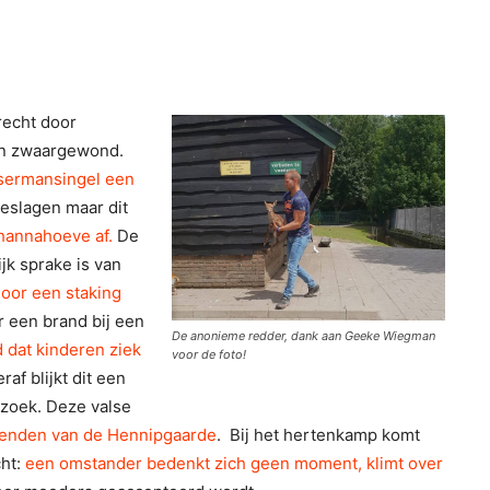
recht door
en zwaargewond.
Jsermansingel een
eslagen maar dit
hannahoeve af.
De
jk sprake is van
door een staking
r een brand bij een
De anonieme redder, dank aan Geeke Wiegman
 dat kinderen ziek
voor de foto!
af blijkt dit een
rzoek. Deze valse
Vrienden van de Hennipgaarde
. Bij het hertenkamp komt
cht:
een omstander bedenkt zich geen moment, klimt over