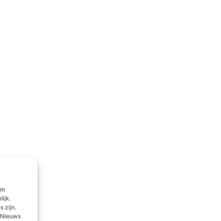
om
lijk.
 zijn.
l Nieuws