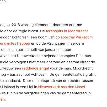
den.
het jaar 2018 wordt gekenmerkt door een enorme
ie door de regio blaast. De
torenspits in Moordrecht
e door boktorren, een boom valt op
sporthal Parkzoom
ren gymles hebben
en op de A20 waaien meerdere
om. In de eerste helft van januari ziet een
w van het Nieuwerkerkse bejaardencomplex Dianthus
n die vervolgens niet meer opstond en daarom direct de
uurvrouw een
reddende engel
voor de man. Moordrecht
 nog – basisschool Achtbaan.
De gemeente laat de graffiti
ke aandacht. Door een uitspraak van de rechter tussen
Holland is een Lidl in
Nieuwerkerk aan den IJssel
huis zijn nu de vergaderingen van de gemeenteraad in
den.