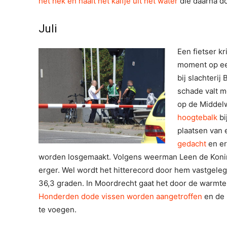
het hek en haalt het kalfje uit het water
die daarna d
Juli
Een fietser k
moment op ee
bij slachteri
schade valt m
op de Middel
hoogtebalk
bi
plaatsen van 
gedacht
en er
worden losgemaakt. Volgens weerman Leen de Kon
erger. Wel wordt het hitterecord door hem vastgele
36,3 graden. In Moordrecht gaat het door de warmte 
Honderden dode vissen worden aangetroffen
en de 
te voegen.