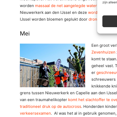
zijn alleen
worden
massaal de net aangelegde wateren opgezo
Nieuwerkerk aan den IJssel en deze
wordt erg druk
IJssel worden bloemen geplukt door
dronken “kleut
Mei
Een groot ve
Zevenhuizen
komt te staan
geheel vast. 
er
geschreeuw
schreeuwers 
knikkende kn
grens tussen Nieuwerkerk en Capelle aan den IJsse
van een traumahelikopter
komt het slachtoffer te ove
traditioneel druk op de autocross
. Honderden kinde
verkeersexamen
. Al was het al in gebruik genome