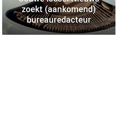
zoekt (aankomend)
bureauredacteur