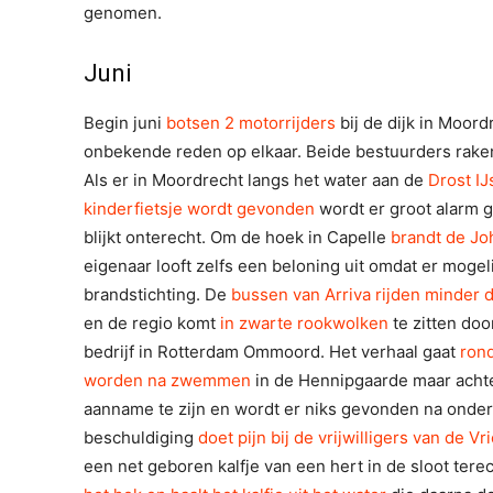
genomen.
Juni
Begin juni
botsen 2 motorrijders
bij de dijk in Moord
onbekende reden op elkaar. Beide bestuurders rak
Als er in Moordrecht langs het water aan de
Drost I
kinderfietsje wordt gevonden
wordt er groot alarm g
blijkt onterecht. Om de hoek in Capelle
brandt de Jo
eigenaar looft zelfs een beloning uit omdat er mogeli
brandstichting. De
bussen van Arriva rijden minder 
en de regio komt
in zwarte rookwolken
te zitten doo
bedrijf in Rotterdam Ommoord. Het verhaal gaat
rond
worden na zwemmen
in de Hennipgaarde maar achter
aanname te zijn en wordt er niks gevonden na onde
beschuldiging
doet pijn bij de vrijwilligers van de 
een net geboren kalfje van een hert in de sloot tere