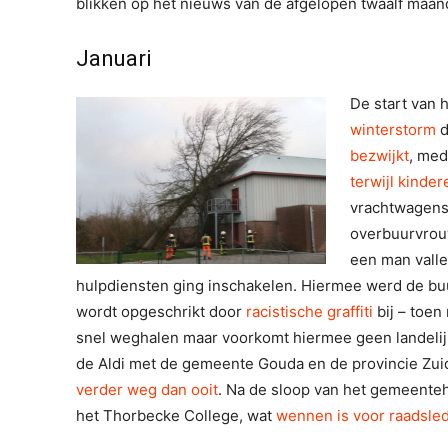
blikken op het nieuws van de afgelopen twaalf maan
Januari
De start van 
winterstorm
d
bezwijkt
, med
terwijl kinde
vrachtwagens 
overbuurvrou
een man valle
hulpdiensten ging inschakelen. Hiermee werd de b
wordt opgeschrikt door
racistische graffiti
bij – toen
snel weghalen maar voorkomt hiermee geen landelij
de Aldi met de gemeente Gouda en de provincie Zuid 
verder weg dan ooit
. Na de sloop van het gemeente
het Thorbecke College, wat
wennen is voor raadsle