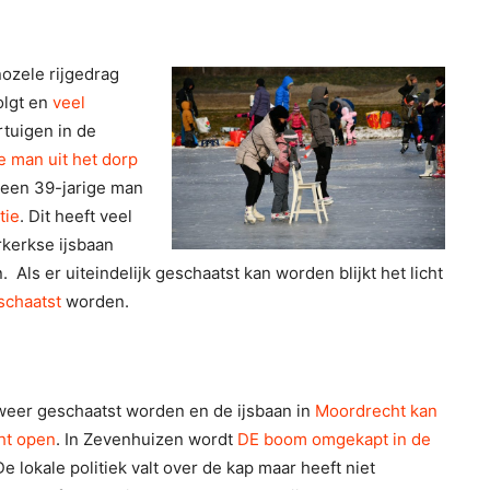
nozele rijgedrag
olgt en
veel
tuigen in de
e man uit het dorp
een 39-jarige man
tie
. Dit heeft veel
rkerkse ijsbaan
n.
Als er uiteindelijk geschaatst kan worden blijkt het licht
schaatst
worden.
weer geschaatst worden en de ijsbaan in
Moordrecht kan
ht open
. In Zevenhuizen wordt
DE boom omgekapt in de
De lokale politiek valt over de kap maar heeft niet