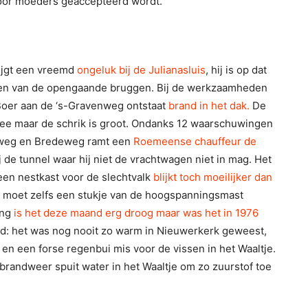
oor moeders geaccepteerd wordt.
rijgt een vreemd
ongeluk bij de Julianasluis
, hij is op dat
n van de opengaande bruggen. Bij de werkzaamheden
j Boer aan de ‘s-Gravenweg ontstaat
brand in het dak.
De
ee maar de schrik is groot. Ondanks 12 waarschuwingen
weg en Bredeweg ramt een
Roemeense chauffeur de
j de tunnel waar hij niet de vrachtwagen niet in mag. Het
een nestkast voor de slechtvalk
blijkt toch moeilijker dan
 moet zelfs een stukje van de hoogspanningsmast
ing
is het deze maand erg droog maar was het in 1976
gd: het was nog nooit zo warm in Nieuwerkerk geweest,
en een forse regenbui mis voor de vissen in het Waaltje.
brandweer spuit water in het Waaltje om zo zuurstof toe