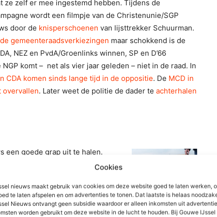
t ze zelf er mee ingestemd hebben. Tijdens de
ampagne wordt een filmpje van de Christenunie/SGP
uws door de
knisperschoenen
van lijsttrekker Schuurman.
de gemeenteraadsverkiezingen
maar schokkend is de
 CDA, NEZ en PvdA/Groenlinks winnen, SP en D’66
 NGP komt – net als vier jaar geleden – niet in de raad. In
 CDA komen sinds lange tijd in de oppositie
. De
MCD in
 overvallen
. Later weet de politie de dader te
achterhalen
s een goede grap uit te halen.
gt de polder
lokaal en regionaal
Cookies
laatst door een verslaggever, staan.
sel nieuws maakt gebruik van cookies om deze website goed te laten werken, 
ide out
(
met video
) in Moordrecht.
oed te laten afspelen en om advertenties te tonen. Dat laatste is helaas noodzake
wond
op de Bredeweg in
sel Nieuws ontvangt geen subsidie waardoor er alleen inkomsten uit advertenties
msten worden gebruikt om deze website in de lucht te houden. Bij Gouwe IJsse
n de nieuwe Hennipgaarde